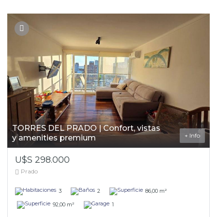
TORRES DEL PRADO | Confort, vistas
+ Info
y amenities premium
U$S 298.000
Prado
3
2
86,00 m²
92,00 m²
1