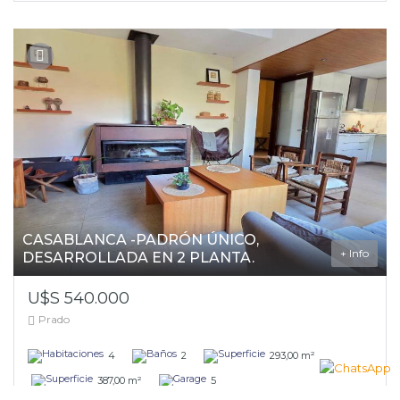
CASABLANCA -PADRÓN ÚNICO,
+ Info
DESARROLLADA EN 2 PLANTA.
U$S 540.000
Prado
4
2
293,00 m²
387,00 m²
5