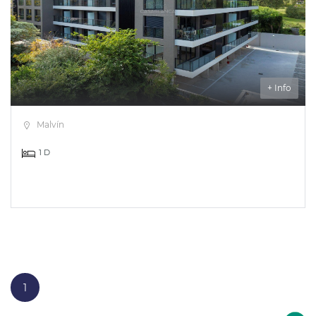
+ Info
Malvín
1 D
1